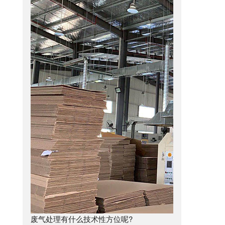
废气处理有什么技术性方位呢?