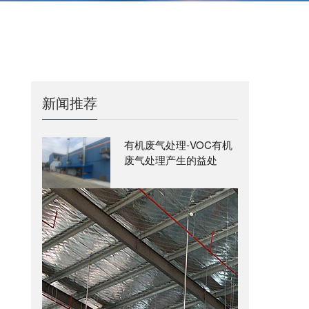
新闻推荐
有机废气处理-VOC有机
废气处理产生的益处