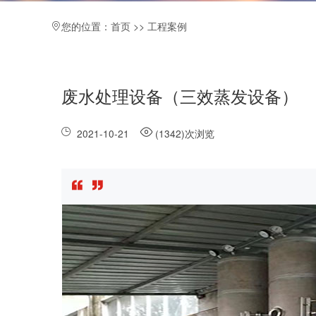
您的位置：
首页
>>
工程案例
废水处理设备（三效蒸发设备）
2021-10-21
(1342)次浏览