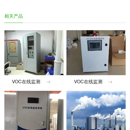
相关产品
VOC在线监测
→
VOC在线监测
→