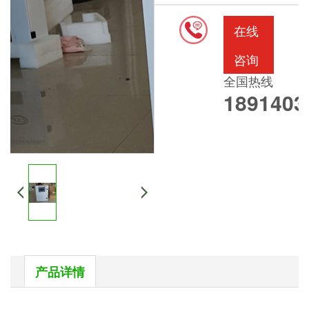
在线
咨询
全国热线
1891403
产品详情