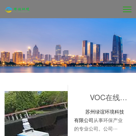
VOC在线监测
苏州绿谊环境科技
有限公司
从事环保产业
的专业公司。公司···