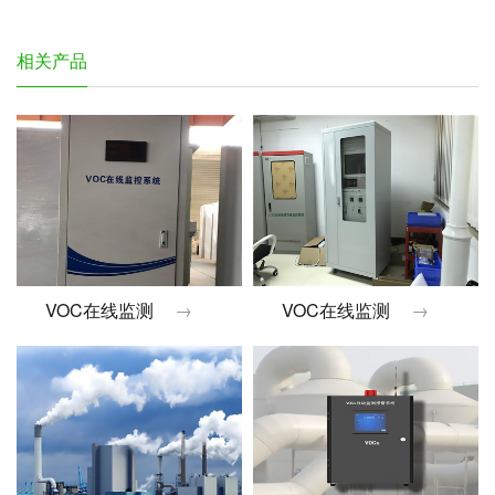
相关产品
VOC在线监测
→
VOC在线监测
→